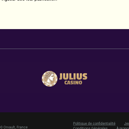
Politique de confidentialité
Je
0 Orvault, France
Conditions Générales
À propo