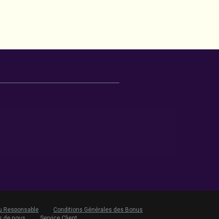
u Responsable
Conditions Générales des Bonus
s de nous
Service Client