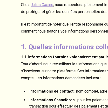
Chez
Julius Casino
, nous respectons pleinement le 
de protéger et gérer les données personnelles des
Il est important de noter que l’entité responsable 
comment nous traitons vos informations personnelles
1. Quelles informations col
1.1. Informations fournies volontairement par l
Tout d’abord, nous recueillons les informations que 
s’inscrivent sur notre plateforme. Ces informations 
compte. Les informations demandées incluent :
Informations de contact
: nom complet, adre
Informations financières
: pour les paiement
transaction pour effectuer des paiements et de