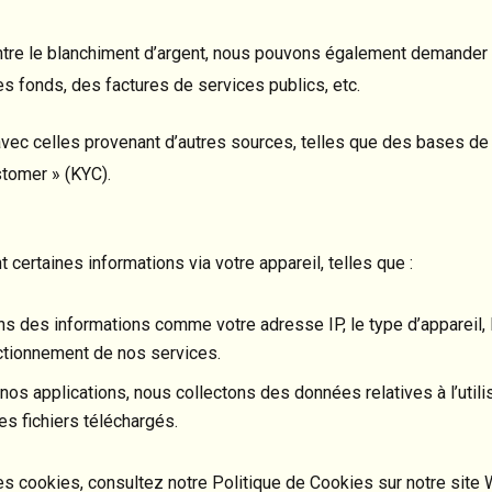
 contre le blanchiment d’argent, nous pouvons également demande
des fonds, des factures de services publics, etc.
ec celles provenant d’autres sources, telles que des bases de 
stomer » (KYC).
ertaines informations via votre appareil, telles que :
s des informations comme votre adresse IP, le type d’appareil, l
ctionnement de nos services.
 nos applications, nous collectons des données relatives à l’utilis
es fichiers téléchargés.
des cookies, consultez notre Politique de Cookies sur notre site