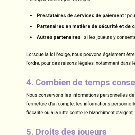
Prestataires de services de paiement
: pou
Partenaires en matière de sécurité et de 
Autres partenaires
: si les joueurs y consent
Lorsque la loi l’exige, nous pouvons également êtr
l’ordre, pour des raisons légales, notamment dans l
4. Combien de temps conser
Nous conservons les informations personnelles des 
fermeture d’un compte, les informations personnelle
fiscalité ou à la lutte contre le blanchiment d’argent,
5. Droits des joueurs