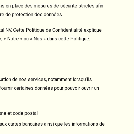
mis en place des mesures de sécurité strictes afin
re de protection des données.
l NV. Cette Politique de Confidentialité explique
 « Notre » ou « Nos » dans cette Politique.
isation de nos services, notamment lorsqu’ils
 fournir certaines données pour pouvoir ouvrir un
ne et code postal.
 aux cartes bancaires ainsi que les informations de