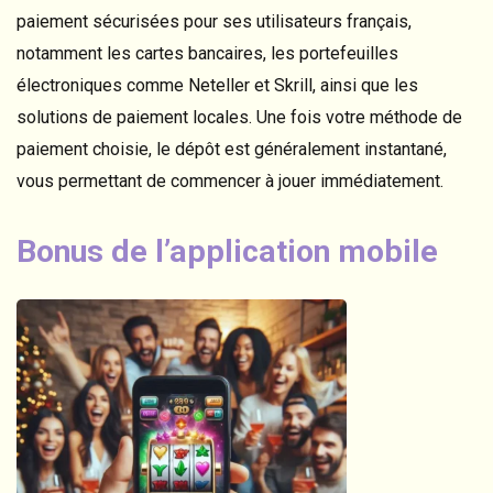
paiement sécurisées pour ses utilisateurs français,
notamment les cartes bancaires, les portefeuilles
électroniques comme Neteller et Skrill, ainsi que les
solutions de paiement locales. Une fois votre méthode de
paiement choisie, le dépôt est généralement instantané,
vous permettant de commencer à jouer immédiatement.
Bonus de l’application mobile