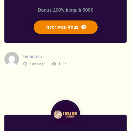
Bonus 200% jusqu'à 500€
Inscrivez-Vouz
by
admin
2 ans ago
1995