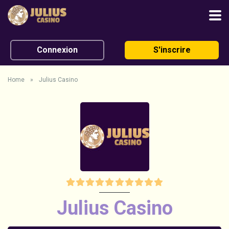
Connexion
S'inscrire
Home
»
Julius Casino
Julius Casino