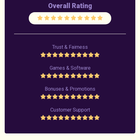
Overall Rating
Trust & Fairness
Games & Software
Bonuses & Promotions
Customer Support