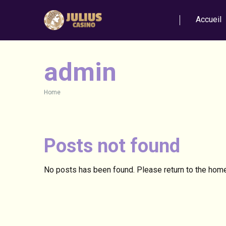
Accueil
admin
Home
Posts not found
No posts has been found. Please return to the hom