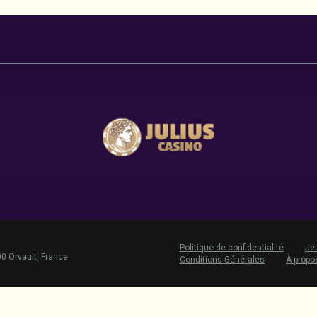
Politique de confidentialité
Je
0 Orvault, France
Conditions Générales
À propo