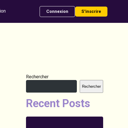
ion
Connexion
S'inscrire
Rechercher
Rechercher
Recent Posts